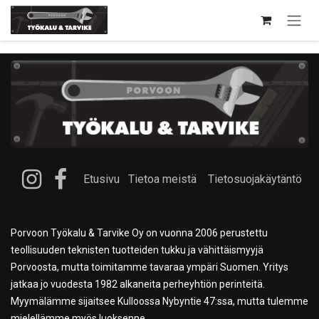
Siirry sisältöön
Etusivu
Tietoa meistä
Tietosuojakäytäntö
Porvoon Työkalu & Tarvike Oy on vuonna 2006 perustettu
teollisuuden teknisten tuotteiden tukku ja vähittäismyyjä
Porvoosta, mutta toimitamme tavaraa ympäri Suomen. Yritys
jatkaa jo vuodesta 1982 alkaneita perheyhtiön perinteitä.
Myymälämme sijaitsee Kulloossa Nybyntie 47:ssa, mutta tulemme
mielellämme myös luoksenne.