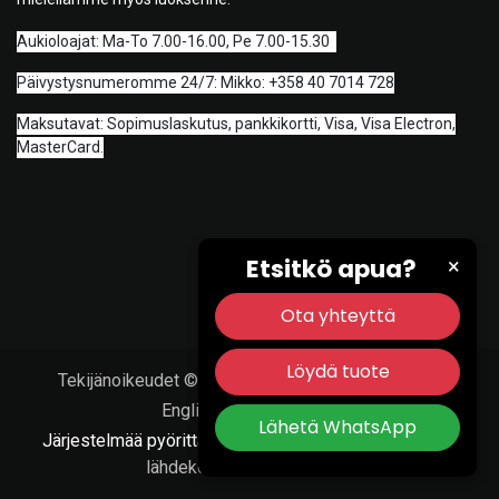
A
ukioloajat: Ma-To 7.00-16.00, Pe 7.00-15.30
Päivystysnumeromme 24/7: Mikko: +358 40 7014 728
Maksutavat: Sopimuslaskutus, pankkikortti, Visa, Visa Electron,
MasterCard.
Etsitkö apua?
×
Ota yhteyttä
Löydä tuote
Tekijänoikeudet © Porvoon Työkalu & Tarvike Oy
English (US)
|
Suomi
Lähetä WhatsApp
Järjestelmää pyörittää
- Numero #1
Avoimen
lähdekoodin verkkokauppa