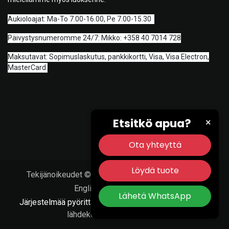
A
ukioloajat: Ma-To 7.00-16.00, Pe 7.00-15.30
Päivystysnumeromme 24/7: Mikko: +358 40 7014 728
Maksutavat: Sopimuslaskutus, pankkikortti, Visa, Visa Electron,
MasterCard.
Etsitkö apua?
×
Ota yhteyttä
Löydä tuote
Tekijänoikeudet © Porvoon Työkalu & Tarvike Oy
English (US)
|
Suomi
Lähetä WhatsApp
Järjestelmää pyörittää
- Numero #1
Avoimen
lähdekoodin verkkokauppa