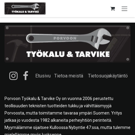
Siirry sisältöön
Etusivu
Tietoa meistä
Tietosuojakäytäntö
Porvoon Työkalu & Tarvike Oy on vuonna 2006 perustettu
teollisuuden teknisten tuotteiden tukku ja vähittäismyyjä
Porvoosta, mutta toimitamme tavaraa ympäri Suomen. Yritys
jatkaa jo vuodesta 1982 alkaneita perheyhtiön perinteitä.
Myymälämme sijaitsee Kulloossa Nybyntie 47:ssa, mutta tulemme
mielellämme myös luoksenne.