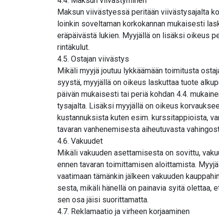
4.4. Maksun viivästyminen
Maksun viivästyessä peritään viivästysajalta k
loinkin soveltaman korkokannan mukaisesti la
eräpäivästä lukien. Myyjällä on lisäksi oikeus pe
rintäkulut.
4.5. Ostajan viivästys
Mikäli myyjä joutuu lykkäämään toimitusta ostaj
syystä, myyjällä on oikeus laskuttaa tuote alku
päivän mukaisesti tai periä kohdan 4.4. mukaine
tysajalta. Lisäksi myyjällä on oikeus korvauks
kustannuksista kuten esim. kurssitappioista, var
tavaran vanhenemisesta aiheutuvasta vahingost
4.6. Vakuudet
Mikäli vakuuden asettamisesta on sovittu, vaku
ennen tavaran toimittamisen aloittamista. Myyjä
vaatimaan tämänkin jälkeen vakuuden kauppah
sesta, mikäli hänellä on painavia syitä olettaa, e
sen osa jäisi suorittamatta.
4.7. Reklamaatio ja virheen korjaaminen