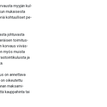
orvausta myyjän kul-
skun mukaisesta
riä kohtuulliset pe-
asta johtuvasta
peräisen toimitus-
n korvaus viiväs-
een myös muista
astointikuluista ja
a.
us on annettava
 on oikeutettu
innan maksami-
ttä kauppahinta tai