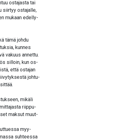
htuu ostajasta tai
siirtyy ostajalle,
en mukaan edelly-
kä tämä johdu
ituksia, kunnes
vä vakuus annettu.
s silloin, kun os-
stä, että ostajan
iivytyksestä johtu-
sittää.
stukseen, mikäli
mittajasta riippu-
liset maksut muut-
uuttuessa myy-
samassa suhteessa