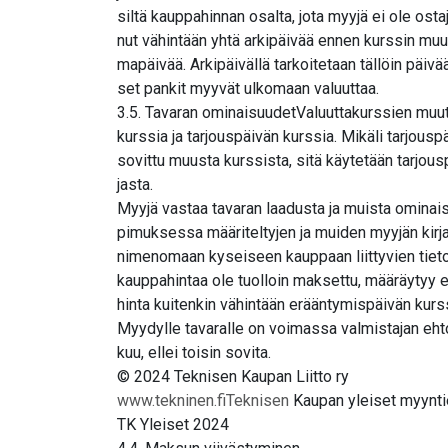
siltä kauppahinnan osalta, jota myyjä ei ole osta
nut vähintään yhtä arkipäivää ennen kurssin mu
mapäivää. Arkipäivällä tarkoitetaan tällöin päivä
set pankit myyvät ulkomaan valuuttaa.
3.5. Tavaran ominaisuudetValuuttakurssien muu
kurssia ja tarjouspäivän kurssia. Mikäli tarjousp
sovittu muusta kurssista, sitä käytetään tarjous
jasta.
Myyjä vastaa tavaran laadusta ja muista ominai
pimuksessa määriteltyjen ja muiden myyjän kirja
nimenomaan kyseiseen kauppaan liittyvien tieto
kauppahintaa ole tuolloin maksettu, määräytyy
hinta kuitenkin vähintään erääntymispäivän kur
Myydylle tavaralle on voimassa valmistajan eht
kuu, ellei toisin sovita.
© 2024 Teknisen Kaupan Liitto ry
www.tekninen.fiTeknisen
Kaupan yleiset myynt
TK Yleiset 2024