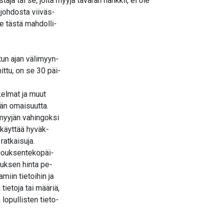
 tai se, jolta myyjä tavaran hankkii, ei ole
johdosta viiväs-
le tästä mahdolli-
un ajan välimyyn-
ittu, on se 30 päi-
skelmat ja muut
jän omaisuutta.
 myyjän vahingoksi
i käyttää hyväk-
ratkaisuja.
rjouksentekopäi-
jouksen hinta pe-
miin tietoihin ja
tietoja tai määriä,
 lopullisten tieto-