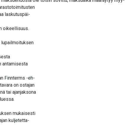
ei maksuehdosta ole toisin sovittu, maksuaika määräytyy myy-
arastotoimitusten
aa laskutuspäi-
n oikeellisuus.
 lupailmoituksen
sesta
en antamisesta
aan Finnterms -eh-
 tavara on ostajan
nä tai ajanjaksona
uluessa.
imuksen mukaisesti
ajan kuljetetta-