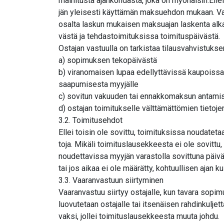
mainitusta ajankohdasta, joka on myöhäisin:Ell
jän yleisesti käyttämän maksuehdon mukaan. V
osalta laskun mukaisen maksuajan laskenta alk
västä ja tehdastoimituksissa toimituspäivästä.
Ostajan vastuulla on tarkistaa tilausvahvistukse
a) sopimuksen tekopäivästä
b) viranomaisen lupaa edellyttävissä kaupoissa
saapumisesta myyjälle
c) sovitun vakuuden tai ennakkomaksun antami
d) ostajan toimitukselle välttämättömien tietoj
3.2. Toimitusehdot
Ellei toisin ole sovittu, toimituksissa noudatet
toja. Mikäli toimituslausekkeesta ei ole sovittu,
noudettavissa myyjän varastolla sovittuna päivä
tai jos aikaa ei ole määrätty, kohtuullisen ajan k
3.3. Vaaranvastuun siirtyminen
Vaaranvastuu siirtyy ostajalle, kun tavara sop
luovutetaan ostajalle tai itsenäisen rahdinkuljett
vaksi, jollei toimituslausekkeesta muuta johdu.