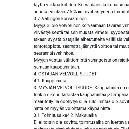
täyttä viikkoa kohden. Korvauksen kokonaismäär
nousta enintään 7,5 %:iin myöhästyneen toimitu
3.7. Vahingon korvaaminen
Myyjä ei ole velvollinen korvaamaan tavaran vir
viivästyksestä tai sen muusta virheellisyydest
takaan syystä ostajalle aiheutuneita välillisiä va
tantotappiota, saamatta jäänyttä voittoa tai muut
seurannaisvahinkoa.
Myyjän vastuu välittömistä vahingoista on rajoit
samaan kauppahintaan.
4. OSTAJAN VELVOLLISUUDET
4.1. Kauppahinta
3. MYYJÄN VELVOLLISUUDETKauppahinta on osapu
tenkin oikeus tarkistaa kauppahintaa jäljempänä
määritellyillä edellytyksillä. Ellei hintaa ole sov
hinta on myyjän veloittama käypä hinta.
3.1. Toimitusaika4.2. Maksuaika
Ellei toisin ole sovittu, toimitusaika on luettava 