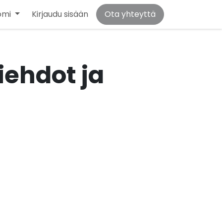
omi
Kirjaudu sisään
Ota yhteyttä
iehdot ja