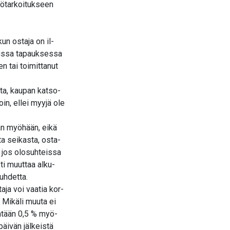
tötarkoitukseen
n ostaja on il-
uussa tapauksessa
n tai toimittanut
ta, kaupan katso-
n, ellei myyjä ole
ian myöhään, eikä
ta seikasta, osta-
, jos olosuhteissa
ti muuttaa alku-
uhdetta.
ja voi vaatia kor-
 Mikäli muuta ei
ntään 0,5 % myö-
äivän jälkeistä