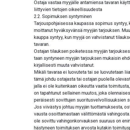
Ostaja vastaa myyjälle antamiensa tavaran käyt
liittyvien tietojen oikeellisuudesta
2.2. Sopimuksen syntyminen
Tarjouspohjaisessa kaupassa sopimus syntyy, ku
moittanut hyväksyvänsä myyjän tarjouksen. M
kauppa syntyy, kun myyjä on vahvistanut tilaukse
tavaran.
Ostajan tilauksen poiketessa myyjän tarjoukses
taan syntyneen myyjän tarjouksen mukaisin ehdoi
kirjallisesti muuta vahvistanut.
Mikäli tavaraa ei luovuteta tai se luovutetaan li
tämä johdu ostajasta tai ostajan puolella olevas
jalla ei ole kuitenkaan oikeutta vaatia toimitusta
on tapahtunut sellainen muutos, joka olennaises
peräisesti sovittujen suoritusvelvollisuuksien s
Jos viivästys johtuu myyjän tuottamuksesta, osta
vausta osoittamastaan välittömästä vahingosta.
ole sovittu vahingonkorvauksen suuruus on eni
hästyneen toimituksen arvosta kutakin toimitusp