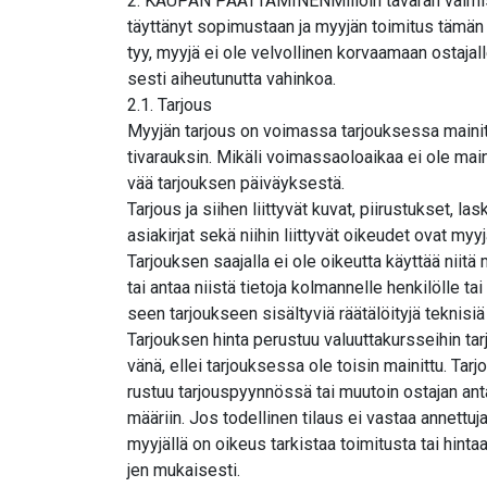
2. KAUPAN PÄÄTTÄMINENMilloin tavaran valmistaja
täyttänyt sopimustaan ja myyjän toimitus tämän 
tyy, myyjä ei ole velvollinen korvaamaan ostajal
sesti aiheutunutta vahinkoa.
2.1. Tarjous
Myyjän tarjous on voimassa tarjouksessa mainit
tivarauksin. Mikäli voimassaoloaikaa ei ole main
vää tarjouksen päiväyksestä.
Tarjous ja siihen liittyvät kuvat, piirustukset, la
asiakirjat sekä niihin liittyvät oikeudet ovat myy
Tarjouksen saajalla ei ole oikeutta käyttää niitä
tai antaa niistä tietoja kolmannelle henkilölle ta
seen tarjoukseen sisältyviä räätälöityjä teknisiä 
Tarjouksen hinta perustuu valuuttakursseihin ta
vänä, ellei tarjouksessa ole toisin mainittu. Tar
rustuu tarjouspyynnössä tai muutoin ostajan anta
määriin. Jos todellinen tilaus ei vastaa annettuja 
myyjällä on oikeus tarkistaa toimitusta tai hintaa
jen mukaisesti.