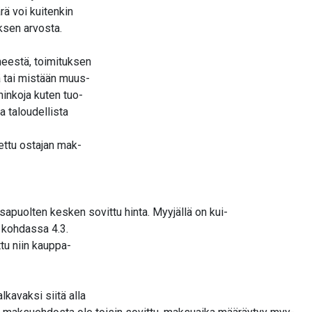
ä voi kuitenkin
ksen arvosta.
heestä, toimituksen
ä tai mistään muus-
hinkoja kuten tuo-
a taloudellista
ettu ostajan mak-
olten kesken sovittu hinta. Myyjällä on kui-
 kohdassa 4.3.
ittu niin kauppa-
alkavaksi siitä alla