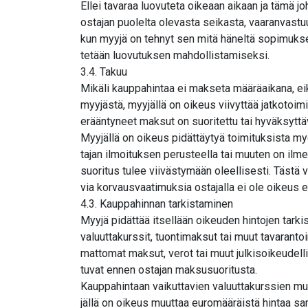
Ellei tavaraa luovuteta oikeaan aikaan ja tämä jo
ostajan puolelta olevasta seikasta, vaaranvastuu 
kun myyjä on tehnyt sen mitä häneltä sopimuks
tetään luovutuksen mahdollistamiseksi.
3.4. Takuu
Mikäli kauppahintaa ei makseta määräaikana, ei
myyjästä, myyjällä on oikeus viivyttää jatkotoim
erääntyneet maksut on suoritettu tai hyväksyttä
Myyjällä on oikeus pidättäytyä toimituksista myö
tajan ilmoituksen perusteella tai muuten on ilmei
suoritus tulee viivästymään oleellisesti. Tästä v
via korvausvaatimuksia ostajalla ei ole oikeus e
4.3. Kauppahinnan tarkistaminen
Myyjä pidättää itsellään oikeuden hintojen tarki
valuuttakurssit, tuontimaksut tai muut tavarantoi
mattomat maksut, verot tai muut julkisoikeudel
tuvat ennen ostajan maksusuoritusta.
Kauppahintaan vaikuttavien valuuttakurssien m
jällä on oikeus muuttaa euromääräistä hintaa 