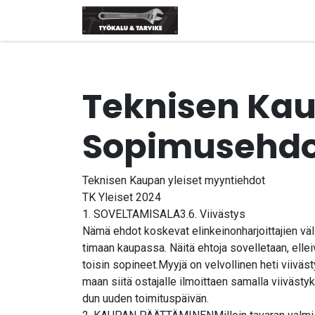
Siirry sisältöön
Etusivu
Tuotemerki
Teknisen Kau
Sopimusehdo
Teknisen Kaupan yleiset myyntiehdot
TK Yleiset 2024
1. SOVELTAMISALA3.6. Viivästys
Nämä ehdot koskevat elinkeinonharjoittajien väl
timaan kaupassa. Näitä ehtoja sovelletaan, elle
toisin sopineet.Myyjä on velvollinen heti viiväs
maan siitä ostajalle ilmoittaen samalla viivästyk
dun uuden toimituspäivän.