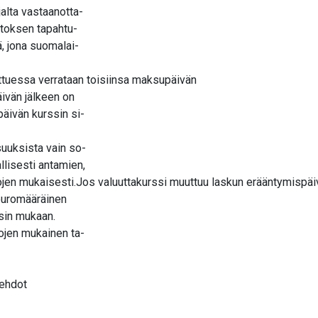
jalta vastaanotta-
utoksen tapahtu-
ä, jona suomalai-
ttuessa verrataan toisiinsa maksupäivän
äivän jälkeen on
päivän kurssin si-
suuksista vain so-
llisesti antamien,
jen mukaisesti.Jos valuuttakurssi muuttuu laskun erääntymispäiv
 euromääräinen
ssin mukaan.
ojen mukainen ta-
iehdot