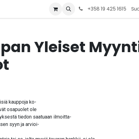
t
Kauppa
Tietoja meistä
Ota yhteyttä
+358 19 425 1615
Su
pan Yleiset Myynt
t
isiä kauppoja ko-
ivät osapuolet ole
tyksestä tiedon saatuaan ilmoitta-
sen syyn ja arvioi-