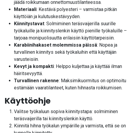
jäädä roikkumaan onnettomuustilanteessa.
Materiaali
: Kestävä polyesteri – varmistaa pitkän
käyttöiän ja kulutuskestävyyden.
Kiinnitystavat
: Solmiminen teräsvaijerilla suurille
työkaluille ja kiinnityslenkin käyttö pienille työkaluille –
tarjoaa monipuolisuutta erilaisiin käyttötarpeisiin.
Karabiinihakaset molemmissa päissä
: Nopea ja
turvallinen kiinnitys sekä työkaluihin että käyttäjän
varusteisiin.
Kevyt ja kompakti
: Helppo kuljettaa ja käyttää ilman
häiritsevyyttä.
Turvallinen rakenne
: Maksimikuormitus on optimoitu
estämään vaaratilanteet, kuten hihnasta roikkumisen.
Käyttöohje
Valitse työkaluun sopiva kiinnitystapa: solmiminen
teräsvaijerilla tai kiinnityslenkin käyttö.
Kiinnitä hihna työkalun ympärille ja varmista, että se on
kunnolla kiinnitetty.