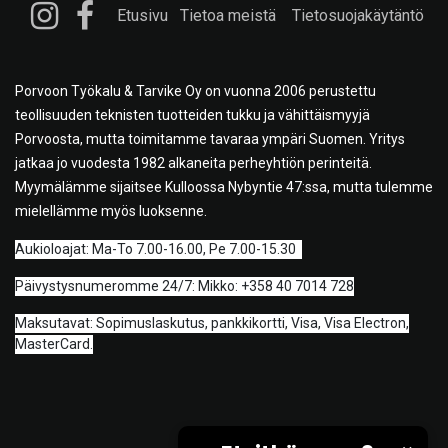
Etusivu
Tietoa meistä
Tietosuojakäytäntö
Porvoon Työkalu & Tarvike Oy on vuonna 2006 perustettu
teollisuuden teknisten tuotteiden tukku ja vähittäismyyjä
Porvoosta, mutta toimitamme tavaraa ympäri Suomen. Yritys
jatkaa jo vuodesta 1982 alkaneita perheyhtiön perinteitä.
Myymälämme sijaitsee Kulloossa Nybyntie 47:ssa, mutta tulemme
mielellämme myös luoksenne.
A
ukioloajat: Ma-To 7.00-16.00, Pe 7.00-15.30
Päivystysnumeromme 24/7: Mikko: +358 40 7014 728
Maksutavat: Sopimuslaskutus, pankkikortti, Visa, Visa Electron,
MasterCard.