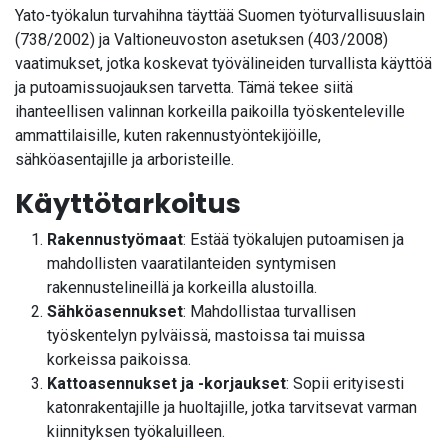
Yato-työkalun turvahihna täyttää Suomen työturvallisuuslain
(738/2002) ja Valtioneuvoston asetuksen (403/2008)
vaatimukset, jotka koskevat työvälineiden turvallista käyttöä
ja putoamissuojauksen tarvetta. Tämä tekee siitä
ihanteellisen valinnan korkeilla paikoilla työskenteleville
ammattilaisille, kuten rakennustyöntekijöille,
sähköasentajille ja arboristeille.
Käyttötarkoitus
Rakennustyömaat
: Estää työkalujen putoamisen ja
mahdollisten vaaratilanteiden syntymisen
rakennustelineillä ja korkeilla alustoilla.
Sähköasennukset
: Mahdollistaa turvallisen
työskentelyn pylväissä, mastoissa tai muissa
korkeissa paikoissa.
Kattoasennukset ja -korjaukset
: Sopii erityisesti
katonrakentajille ja huoltajille, jotka tarvitsevat varman
kiinnityksen työkaluilleen.