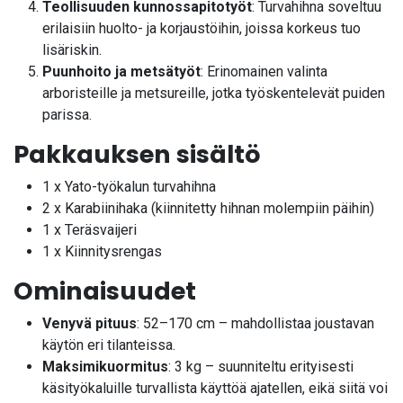
Teollisuuden kunnossapitotyöt
: Turvahihna soveltuu
erilaisiin huolto- ja korjaustöihin, joissa korkeus tuo
lisäriskin.
Puunhoito ja metsätyöt
: Erinomainen valinta
arboristeille ja metsureille, jotka työskentelevät puiden
parissa.
Pakkauksen sisältö
1 x Yato-työkalun turvahihna
2 x Karabiinihaka (kiinnitetty hihnan molempiin päihin)
1 x Teräsvaijeri
1 x Kiinnitysrengas
Ominaisuudet
Venyvä pituus
: 52–170 cm – mahdollistaa joustavan
käytön eri tilanteissa.
Maksimikuormitus
: 3 kg – suunniteltu erityisesti
käsityökaluille turvallista käyttöä ajatellen, eikä siitä voi