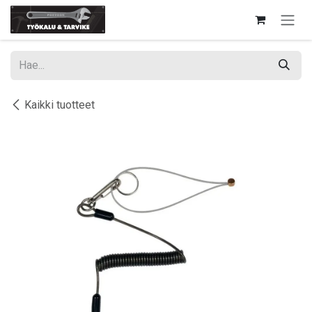
Siirry sisältöön
Kaikki tuotteet