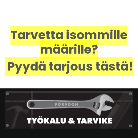
Tarvetta isommille
määrille?
Pyydä tarjous tästä!