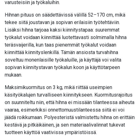
varusteisiin ja työkaluihin.
Hihnan pituus on säädettävissä välillä 52–170 cm, mikä
tekee siitä joustavan ja sopivan erilaisiin työtehtäviin.
Lisäksi hihna tarjoaa kaksi kiinnitystapaa: suuremmat
työkalut voidaan kiinnittää luotettavasti solmimalla hihna
teräsvaijerilla, kun taas pienemmät työkalut voidaan
kiinnittää kiinnityslenkillä. Tämän ansiosta turvahihna
soveltuu monenlaisille työkaluille, ja käyttäjä voi valita
sopivan kiinnitystavan työkalun koon ja käyttötarpeen
mukaan.
Maksimikuormitus on 3 kg, mikä riittää useimpien
käsityökalujen turvalliseen kiinnitykseen. Kuormitusrajoitus
on suunniteltu niin, että hihna ei missään tilanteessa aiheuta
vaaraa, esimerkiksi onnettomuustilanteessa siitä ei voi
jäädä roikkumaan. Polyesteristä valmistettu hihna on erittäin
kestävä ja pitkäikäinen, ja sen materiaalivalinnat tukevat
tuotteen käyttöä vaativissa ympäristöissä.