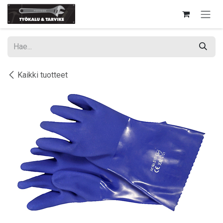
Siirry sisältöön
Kaikki tuotteet