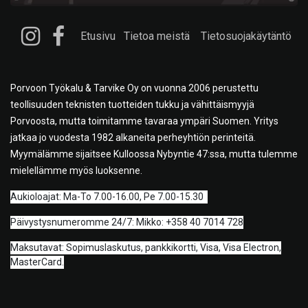
Etusivu
Tietoa meistä
Tietosuojakäytäntö
Porvoon Työkalu & Tarvike Oy on vuonna 2006 perustettu
teollisuuden teknisten tuotteiden tukku ja vähittäismyyjä
Porvoosta, mutta toimitamme tavaraa ympäri Suomen. Yritys
jatkaa jo vuodesta 1982 alkaneita perheyhtiön perinteitä.
Myymälämme sijaitsee Kulloossa Nybyntie 47:ssa, mutta tulemme
mielellämme myös luoksenne.
A
ukioloajat: Ma-To 7.00-16.00, Pe 7.00-15.30
Päivystysnumeromme 24/7: Mikko: +358 40 7014 728
Maksutavat: Sopimuslaskutus, pankkikortti, Visa, Visa Electron,
MasterCard.