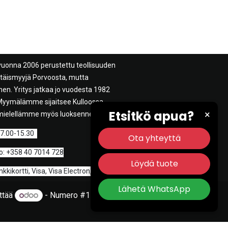
vuonna 2006 perustettu teollisuuden
ittäismyyjä Porvoosta, mutta
n. Yritys jatkaa jo vuodesta 1982
. Myymälämme sijaitsee Kulloossa
Etsitkö apua?
×
mielellämme myös luoksenne.
 7.00-15.30
Ota yhteyttä
: +358 40 7014 728
Löydä tuote
ikortti, Visa, Visa Electron,
Lähetä WhatsApp
ittää
- Numero #1
Avoimen lähdekoodin
verkkokauppa