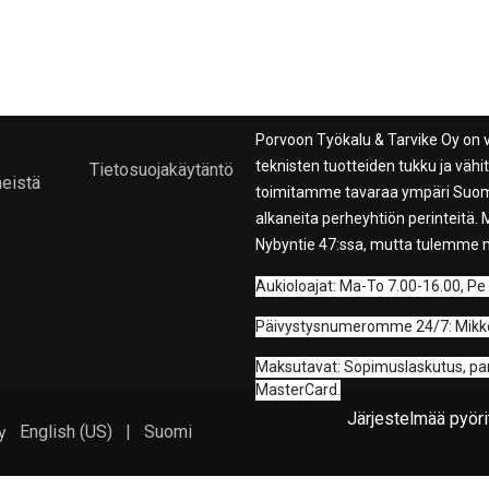
Porvoon Työkalu & Tarvike Oy on 
teknisten tuotteiden tukku ja väh
Tietosuojakäytäntö
meistä
toimitamme tavaraa ympäri Suome
alkaneita perheyhtiön perinteitä
Nybyntie 47:ssa, mutta tulemme 
A
ukioloajat: Ma-To 7.00-16.00, Pe
Päivystysnumeromme 24/7: Mikko
Maksutavat: Sopimuslaskutus, pankk
MasterCard.
Järjestelmää pyör
English (US)
|
Suomi
y