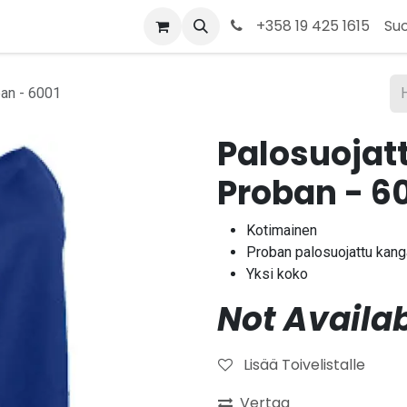
t
Kauppa
Tietoja meistä
Ota yhteyttä
+358 19 425 1615
Su
ban - 6001
Palosuojat
Proban - 6
Kotimainen
Proban palosuojattu kan
Yksi koko
Not Availab
Lisää Toivelistalle
Vertaa