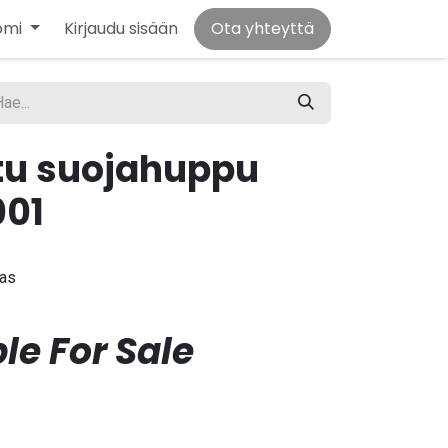
omi
Kirjaudu sisään
Ota yhteyttä
tu suojahuppu
001
gas
le For Sale