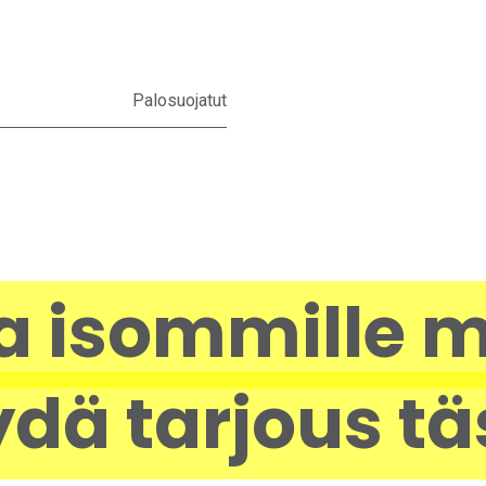
Palosuojatut
a isommille m
dä tarjous tä