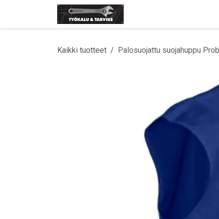
Siirry sisältöön
Etusivu
Tuotemerki
Kaikki tuotteet
Palosuojattu suojahuppu Pro