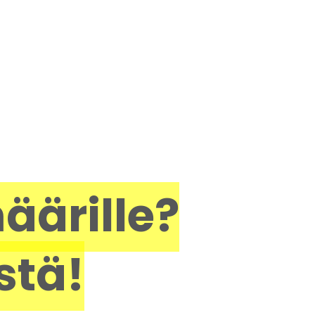
äärille?
stä!