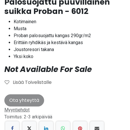
Palosuojattu puuvillainen
suikka Proban - 6012
Kotimainen
Musta
Proban palosuojattu kangas 290gr/m2
Erittäin ryhdikäs ja kestävä kangas
Joustoresori takana
Yksi koko
Not Available For Sale
Lisää Toivelistalle
Ota yhteyttä
Myyntiehdot
Toimitus: 2-3 arkipäivää