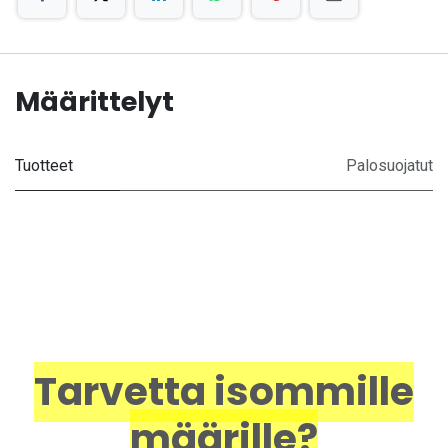
Määrittelyt
Tuotteet
Palosuojatut
Tarvetta isommille
määrille?