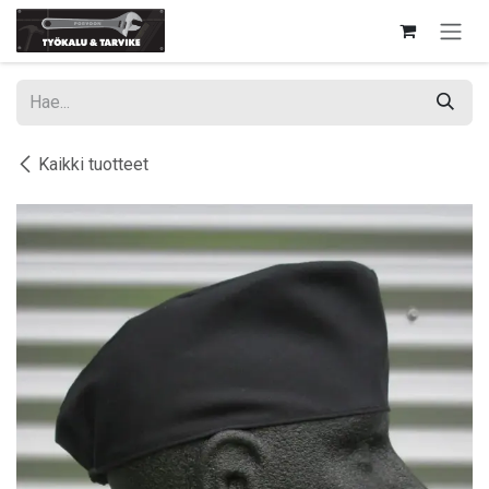
Siirry sisältöön
Kaikki tuotteet