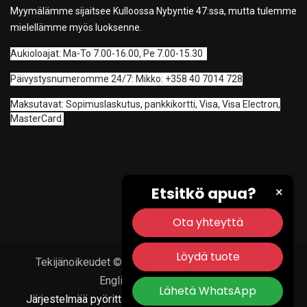
Myymälämme sijaitsee Kulloossa Nybyntie 47:ssa, mutta tulemme
mielellämme myös luoksenne.
A
ukioloajat: Ma-To 7.00-16.00, Pe 7.00-15.30
Päivystysnumeromme 24/7: Mikko: +358 40 7014 728
Maksutavat: Sopimuslaskutus, pankkikortti, Visa, Visa Electron,
MasterCard.
Etsitkö apua?
×
Ota yhteyttä
Löydä tuote
Tekijänoikeudet © Porvoon Työkalu & Tarvike Oy
English (US)
|
Suomi
Lähetä WhatsApp
Järjestelmää pyörittää
- Numero #1
Avoimen