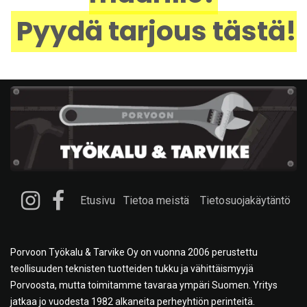
Pyydä tarjous tästä!
Etusivu
Tietoa meistä
Tietosuojakäytäntö
Porvoon Työkalu & Tarvike Oy on vuonna 2006 perustettu
teollisuuden teknisten tuotteiden tukku ja vähittäismyyjä
Porvoosta, mutta toimitamme tavaraa ympäri Suomen. Yritys
jatkaa jo vuodesta 1982 alkaneita perheyhtiön perinteitä.