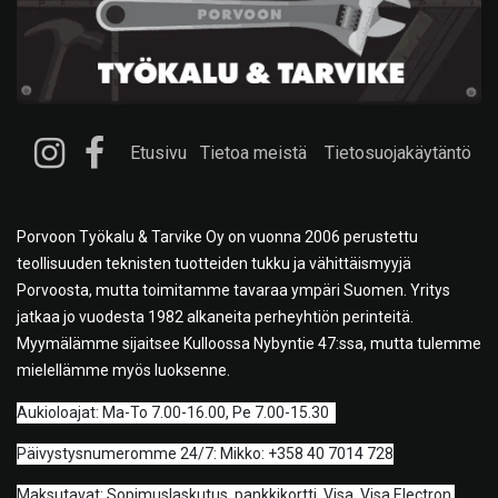
Etusivu
Tietoa meistä
Tietosuojakäytäntö
Porvoon Työkalu & Tarvike Oy on vuonna 2006 perustettu
teollisuuden teknisten tuotteiden tukku ja vähittäismyyjä
Porvoosta, mutta toimitamme tavaraa ympäri Suomen. Yritys
jatkaa jo vuodesta 1982 alkaneita perheyhtiön perinteitä.
Myymälämme sijaitsee Kulloossa Nybyntie 47:ssa, mutta tulemme
mielellämme myös luoksenne.
A
ukioloajat: Ma-To 7.00-16.00, Pe 7.00-15.30
Päivystysnumeromme 24/7: Mikko: +358 40 7014 728
Maksutavat: Sopimuslaskutus, pankkikortti, Visa, Visa Electron,