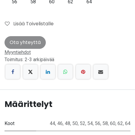
56
58
60
62
64
Lisää Toivelistalle
Ota yhteyttä
Myyntiehdot
Toimitus: 2-3 arkipäivää
Määrittelyt
Koot
44
,
46
,
48
,
50
,
52
,
54
,
56
,
58
,
60
,
62
,
64