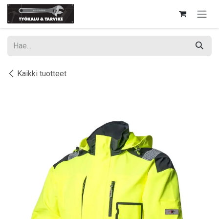
Siirry sisältöön
Kaikki tuotteet