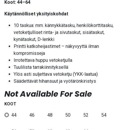
Koot: 44–64
Käytännölliset yksityiskohdat
10 taskua: mm. kännykkätasku, henkilökorttitasku,
vetoketjulliset rinta- ja sivutaskut, sisätaskut,
kynätaskut, D-lenkki
Printti katkoheijastimet – näkyvyyttä ilman
kompromisseja
Irrotettava huppu vetoketjulla
Tuulilista tarrakiinnityksellä
Ylös asti suljettava vetoketju (YKK-laatua)
Säädettävät hihansuut ja vyötärönkiristys
Not Available For Sale
KOOT
44
46
48
50
52
54