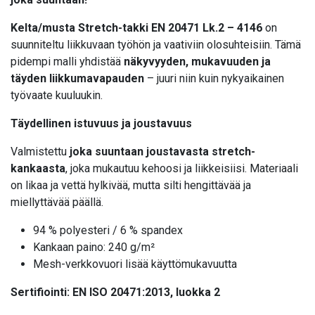
Kelta/musta Stretch-takki EN 20471 Lk.2 – 4146
on
suunniteltu liikkuvaan työhön ja vaativiin olosuhteisiin. Tämä
pidempi malli yhdistää
näkyvyyden, mukavuuden ja
täyden liikkumavapauden
– juuri niin kuin nykyaikainen
työvaate kuuluukin.
Täydellinen istuvuus ja joustavuus
Valmistettu
joka suuntaan joustavasta stretch-
kankaasta
, joka mukautuu kehoosi ja liikkeisiisi. Materiaali
on likaa ja vettä hylkivää, mutta silti hengittävää ja
miellyttävää päällä.
94 % polyesteri / 6 % spandex
Kankaan paino: 240 g/m²
Mesh-verkkovuori lisää käyttömukavuutta
Sertifiointi: EN ISO 20471:2013, luokka 2