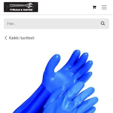
Siirry sisältöön
Kaikki tuotteet