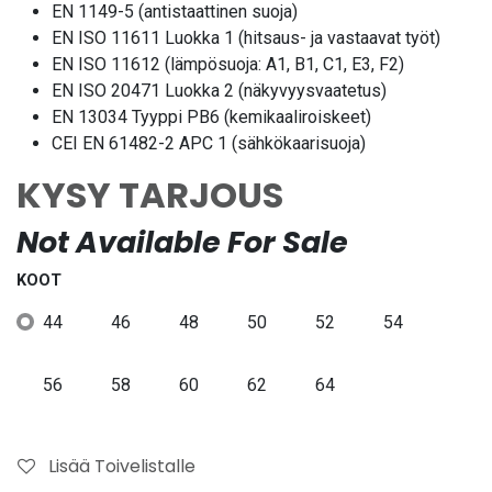
EN 1149-5 (antistaattinen suoja)
EN ISO 11611 Luokka 1 (hitsaus- ja vastaavat työt)
EN ISO 11612 (lämpösuoja: A1, B1, C1, E3, F2)
EN ISO 20471 Luokka 2 (näkyvyysvaatetus)
EN 13034 Tyyppi PB6 (kemikaaliroiskeet)
CEI EN 61482-2 APC 1 (sähkökaarisuoja)
KYSY TARJOUS
Not Available For Sale
KOOT
44
46
48
50
52
54
56
58
60
62
64
Lisää Toivelistalle