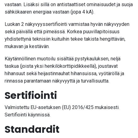
vastaan. Lisäksi sillä on antistaattiset ominaisuudet ja suoja
sähkökaaren energiaa vastaan (jopa 4 kA).
Luokan 2 näkyvyyssertifiointi varmistaa hyvän näkyvyyden
sekä päivällä että pimeässä. Korkea puuvillapitoisuus
yhdistettynä teknisiin kuituihin tekee takista hengittävän,
mukavan ja kestävän.
Käytännöllinen muotoilu sisältää pystykauluksen, neljä
taskua (joista yksi henkilökorttipidikkeellä), joustavat
hihansuut sekä heijastinnauhat hihansuissa, vyötäröllä ja
rinnassa parantamaan näkyvyyttä ja turvallisuutta.
Sertifiointi
Valmistettu EU-asetuksen (EU) 2016/425 mukaisesti.
Sertifiointi käynnissä.
Standardit