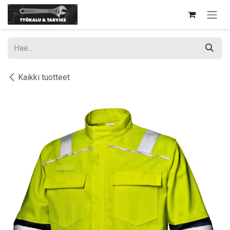
Siirry sisältöön
Kaikki tuotteet