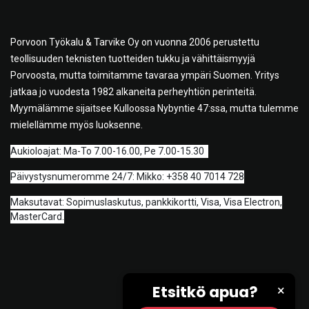
Porvoon Työkalu & Tarvike Oy on vuonna 2006 perustettu
teollisuuden teknisten tuotteiden tukku ja vähittäismyyjä
Porvoosta, mutta toimitamme tavaraa ympäri Suomen. Yritys
jatkaa jo vuodesta 1982 alkaneita perheyhtiön perinteitä.
Myymälämme sijaitsee Kulloossa Nybyntie 47:ssa, mutta tulemme
mielellämme myös luoksenne.
A
ukioloajat: Ma-To 7.00-16.00, Pe 7.00-15.30
Päivystysnumeromme 24/7: Mikko: +358 40 7014 728
Maksutavat: Sopimuslaskutus, pankkikortti, Visa, Visa Electron,
MasterCard.
Etsitkö apua?
×