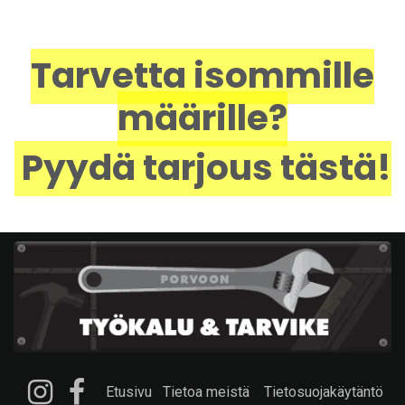
Tarvetta isommille
määrille?
Pyydä tarjous tästä!
Etusivu
Tietoa meistä
Tietosuojakäytäntö