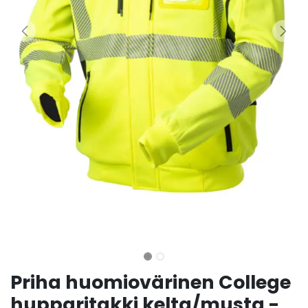
Priha huomiovärinen College
hupparitakki kelta/musta -