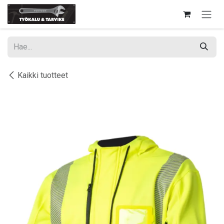
Siirry sisältöön
Kaikki tuotteet