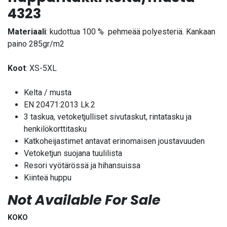
4323
Materiaali
: kudottua 100 % pehmeää polyesteriä. Kankaan
paino 285gr/m2
Koot
: XS-5XL
Kelta / musta
EN 20471:2013 Lk.2
3 taskua, vetoketjulliset sivutaskut, rintatasku ja
henkilökorttitasku
Katkoheijastimet antavat erinomaisen joustavuuden
Vetoketjun suojana tuulilista
Resori vyötärössä ja hihansuissa
Kiinteä huppu
Not Available For Sale
KOKO