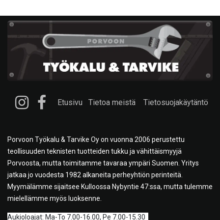
Etusivu
Tietoa meistä
Tietosuojakäytäntö
Porvoon Työkalu & Tarvike Oy on vuonna 2006 perustettu
teollisuuden teknisten tuotteiden tukku ja vähittäismyyjä
Porvoosta, mutta toimitamme tavaraa ympäri Suomen. Yritys
jatkaa jo vuodesta 1982 alkaneita perheyhtiön perinteitä.
Myymälämme sijaitsee Kulloossa Nybyntie 47:ssa, mutta tulemme
mielellämme myös luoksenne.
A
ukioloajat: Ma-To 7.00-16.00, Pe 7.00-15.30