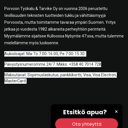
Porvoon Työkalu & Tarvike Oy on vuonna 2006 perustettu
teollisuuden teknisten tuotteiden tukku ja vähittäismyyjä
Porvoosta, mutta toimitamme tavaraa ympäri Suomen. Yritys
jatkaa jo vuodesta 1982 alkaneita perheyhtiön perinteitä.
Myymälämme sijaitsee Kulloossa Nybyntie 47:ssa, mutta tulemme
mielellämme myös luoksenne.
A
ukioloajat: Ma-To 7.00-16.00, Pe 7.00-15.30
Päivystysnumeromme 24/7: Mikko: +358 40 7014 728
Maksutavat: Sopimuslaskutus, pankkikortti, Visa, Visa Electron,
MasterCard.
Etsitkö apua?
×
Ota yhteyttä