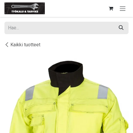
Siirry sisältöön
Kaikki tuotteet