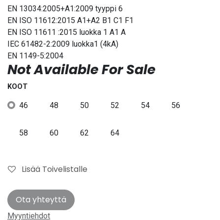
EN 13034:2005+A1:2009 tyyppi 6
EN ISO 11612:2015 A1+A2 B1 C1 F1
EN ISO 11611 :2015 luokka 1 A1 A
IEC 61482-2:2009 luokka1 (4kA)
EN 1149-5:2004
Not Available For Sale
KOOT
46
48
50
52
54
56
58
60
62
64
Lisää Toivelistalle
Ota yhteyttä
Myyntiehdot