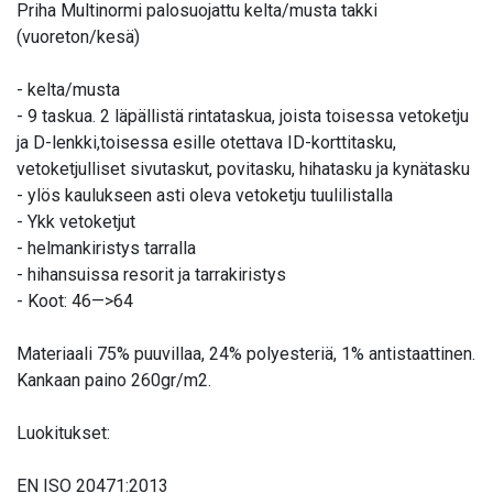
​Priha Multinormi palosuojattu kelta/musta takki
(vuoreton/kesä)
- kelta/musta
- 9 taskua. 2 läpällistä rintataskua, joista toisessa vetoketju
ja D-lenkki,toisessa esille otettava ID-korttitasku,
vetoketjulliset sivutaskut, povitasku, hihatasku ja kynätasku
- ylös kaulukseen asti oleva vetoketju tuulilistalla
- Ykk vetoketjut
- helmankiristys tarralla
- hihansuissa resorit ja tarrakiristys
- Koot: 46—>64
Materiaali 75% puuvillaa, 24% polyesteriä, 1% antistaattinen.
Kankaan paino 260gr/m2.
Luokitukset:
EN ISO 20471:2013