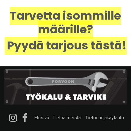
Tarvetta isommille
määrille?
Pyydä tarjous tästä!
Etusivu
Tietoa meistä
Tietosuojakäytäntö