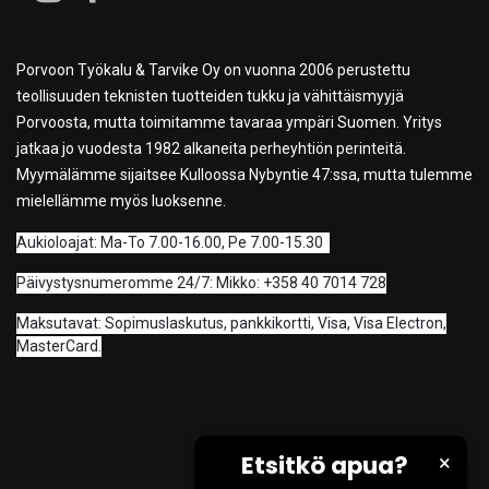
Porvoon Työkalu & Tarvike Oy on vuonna 2006 perustettu
teollisuuden teknisten tuotteiden tukku ja vähittäismyyjä
Porvoosta, mutta toimitamme tavaraa ympäri Suomen. Yritys
jatkaa jo vuodesta 1982 alkaneita perheyhtiön perinteitä.
Myymälämme sijaitsee Kulloossa Nybyntie 47:ssa, mutta tulemme
mielellämme myös luoksenne.
A
ukioloajat: Ma-To 7.00-16.00, Pe 7.00-15.30
Päivystysnumeromme 24/7: Mikko: +358 40 7014 728
Maksutavat: Sopimuslaskutus, pankkikortti, Visa, Visa Electron,
MasterCard.
Etsitkö apua?
×