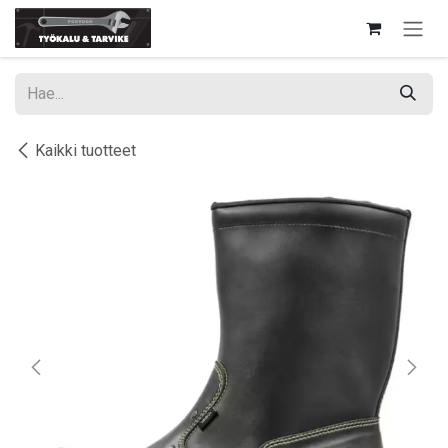
Siirry sisältöön
Kaikki tuotteet