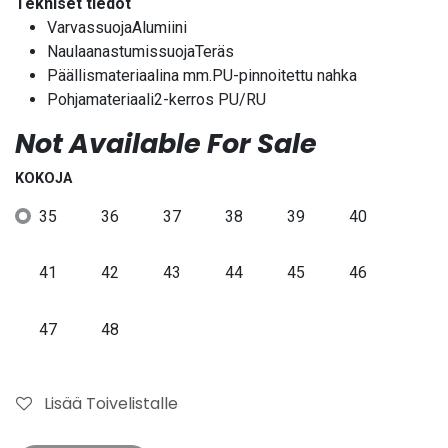
Tekniset tiedot
VarvassuojaAlumiini
NaulaanastumissuojaTeräs
Päällismateriaalina mm.PU-pinnoitettu nahka
Pohjamateriaali2-kerros PU/RU
Not Available For Sale
KOKOJA
35
36
37
38
39
40
41
42
43
44
45
46
47
48
Lisää Toivelistalle