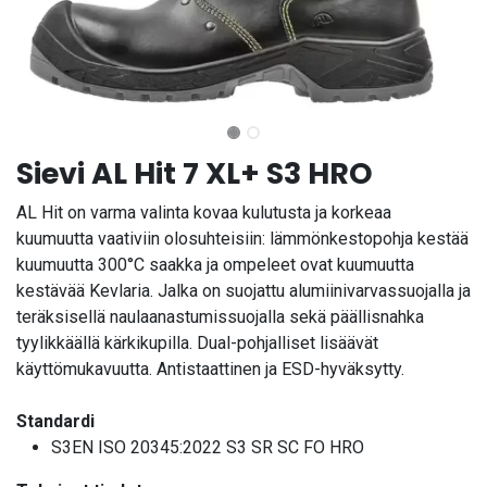
Sievi AL Hit 7 XL+ S3 HRO
AL Hit on varma valinta kovaa kulutusta ja korkeaa
kuumuutta vaativiin olosuhteisiin: lämmönkestopohja kestää
kuumuutta 300°C saakka ja ompeleet ovat kuumuutta
kestävää Kevlaria. Jalka on suojattu alumiinivarvassuojalla ja
teräksisellä naulaanastumissuojalla sekä päällisnahka
tyylikkäällä kärkikupilla. Dual-pohjalliset lisäävät
käyttömukavuutta. Antistaattinen ja ESD-hyväksytty.
Standardi
S3EN ISO 20345:2022 S3 SR SC FO HRO