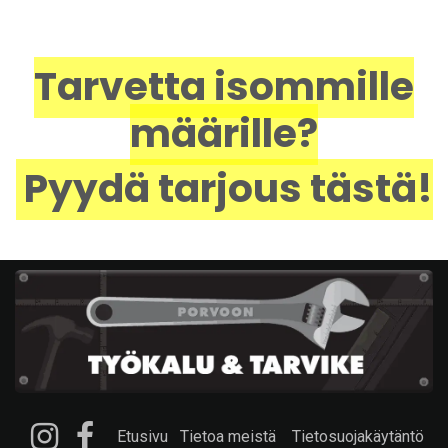
Tarvetta isommille
määrille?
Pyydä tarjous tästä!
Etusivu
Tietoa meistä
Tietosuojakäytäntö