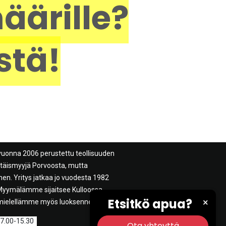
äärille?
stä!
vuonna 2006 perustettu teollisuuden
ittäismyyjä Porvoosta, mutta
n. Yritys jatkaa jo vuodesta 1982
. Myymälämme sijaitsee Kulloossa
Etsitkö apua?
×
mielellämme myös luoksenne.
 7.00-15.30
Ota yhteyttä