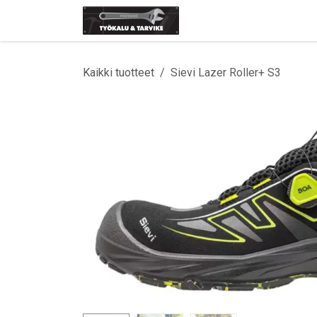
Siirry sisältöön
Etusivu
Tuotemerki
Kaikki tuotteet
Sievi Lazer Roller+ S3