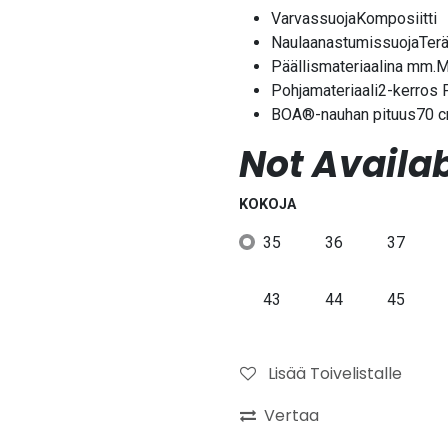
VarvassuojaKomposiitti
NaulaanastumissuojaTer
Päällismateriaalina mm.M
Pohjamateriaali2-kerros
BOA®-nauhan pituus70 
Not Availab
KOKOJA
35
36
37
43
44
45
Lisää Toivelistalle
Vertaa