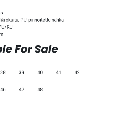
äs
ikrokuitu, PU-pinnoitettu nahka
 PU/RU
cm
le For Sale
38
39
40
41
42
46
47
48