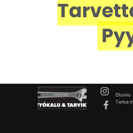
Tarvett
Pyy
Etusivu
Tietoa 