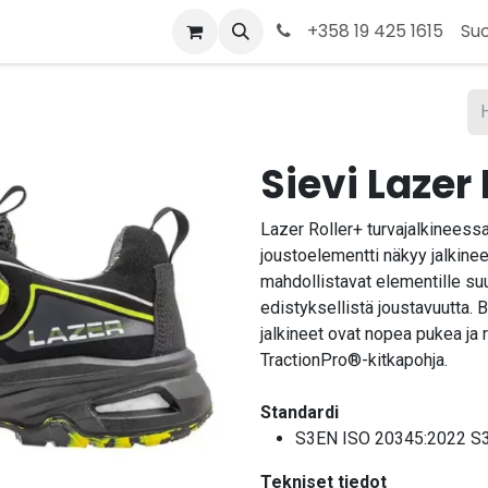
t
Kauppa
Tietoja meistä
Ota yhteyttä
+358 19 425 1615
Su
Sievi Lazer 
Lazer Roller+ turvajalkineess
joustoelementti näkyy jalkinee
mahdollistavat elementille su
edistyksellistä joustavuutta.
jalkineet ovat nopea pukea ja 
TractionPro®-kitkapohja.
Standardi
S3EN ISO 20345:2022 S
Tekniset tiedot