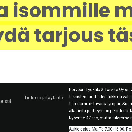
a isommille m
dä tarjous tä
Porvoon Työkalu & Tarvike Oy on 
teknisten tuotteiden tukku ja väh
Tietosuojakäytäntö
meistä
toimitamme tavaraa ympäri Suome
alkaneita perheyhtiön perinteitä
Nybyntie 47:ssa, mutta tulemme 
A
ukioloajat: Ma-To 7.00-16.00, Pe