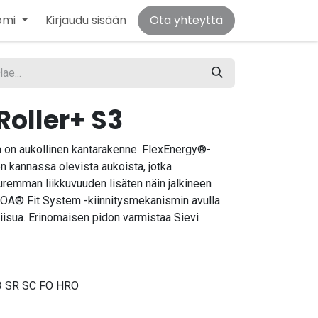
omi
Kirjaudu sisään
Ota yhteyttä
Roller+ S3
a on aukollinen kantarakenne. FlexEnergy®-
n kannassa olevista aukoista, jotka
uremman liikkuvuuden lisäten näin jalkineen
 BOA® Fit System -kiinnitysmekanismin avulla
riisua. Erinomaisen pidon varmistaa Sievi
3 SR SC FO HRO