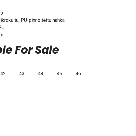
äs
ikrokuitu, PU-pinnoitettu nahka
 PU
cm
le For Sale
42
43
44
45
46