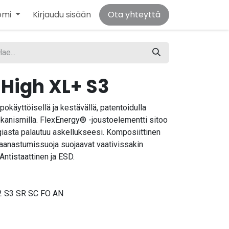
omi
Kirjaudu sisään
Ota yhteyttä
r High XL+ S3
pokäyttöisellä ja kestävällä, patentoidulla
anismilla. FlexEnergy® -joustoelementti sitoo
rgiasta palautuu askellukseesi. Komposiittinen
laanastumissuoja suojaavat vaativissakin
Antistaattinen ja ESD.
 S3 SR SC FO AN