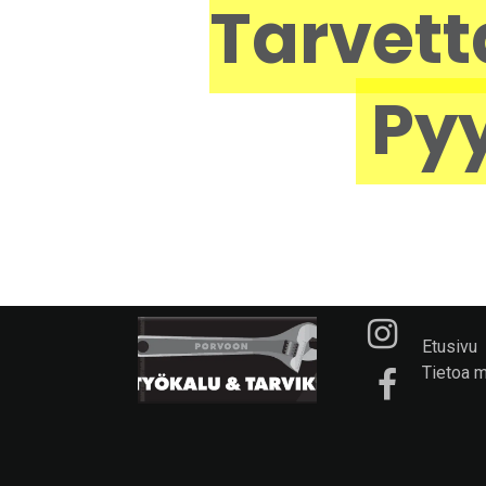
Tarvett
Pyy
Etusivu
Tietoa 