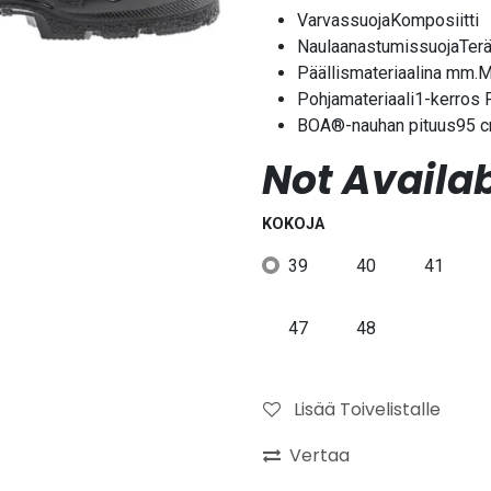
VarvassuojaKomposiitti
NaulaanastumissuojaTer
Päällismateriaalina mm.M
Pohjamateriaali1-kerros
BOA®-nauhan pituus95 
Not Availab
KOKOJA
39
40
41
47
48
Lisää Toivelistalle
Vertaa