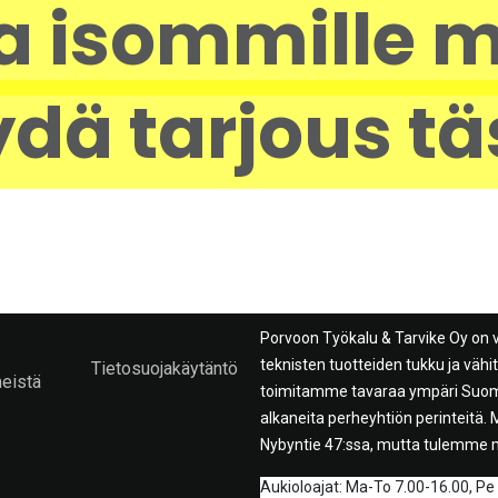
a isommille m
dä tarjous tä
Porvoon Työkalu & Tarvike Oy on 
teknisten tuotteiden tukku ja väh
Tietosuojakäytäntö
meistä
toimitamme tavaraa ympäri Suome
alkaneita perheyhtiön perinteitä
Nybyntie 47:ssa, mutta tulemme 
A
ukioloajat: Ma-To 7.00-16.00, Pe