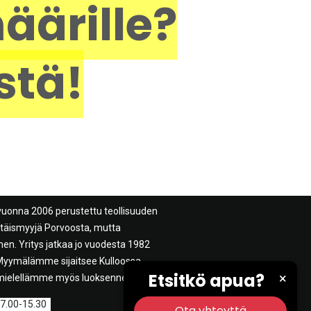
äärille?
stä!
vuonna 2006 perustettu teollisuuden
ittäismyyjä Porvoosta, mutta
n. Yritys jatkaa jo vuodesta 1982
. Myymälämme sijaitsee Kulloossa
Etsitkö apua?
×
mielellämme myös luoksenne.
 7.00-15.30
Ota yhteyttä