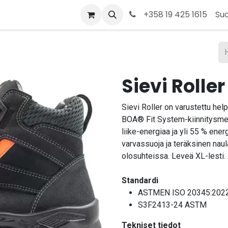
t
Kauppa
Tietoja meistä
Ota yhteyttä
+358 19 425 1615
Su
Sievi Rolle
Sievi Roller on varustettu help
BOA® Fit System-kiinnitysmek
liike-energiaa ja yli 55 % ene
varvassuoja ja teräksinen nau
olosuhteissa. Leveä XL-lesti. 
Standardi
ASTMEN ISO 20345:2022
S3F2413-24 ASTM
Tekniset tiedot