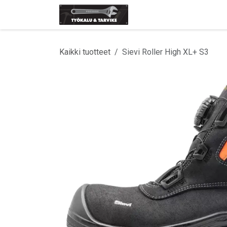
Siirry sisältöön
Etusivu
Tuotemerki
Kaikki tuotteet
Sievi Roller High XL+ S3