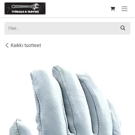
Siirry sisältöön
Kaikki tuotteet