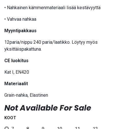
• Nahkainen kämmenmateriaali lisää kestävyyttä
• Vahvaa nahkaa
Myyntipakkaus
12paria/nippu 240 paria/laatikko. Löytyy myös
yksittäispakattuna.
CE luokitus
Kat I, EN420
Materiaalit
Grain-nahka, Elastinen
Not Available For Sale
KOOT
7
8
9
10
11
12