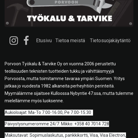
Etusivu
Tietoa meistä
Tietosuojakäytäntö
Porvoon Työkalu & Tarvike Oy on vuonna 2006 perustettu
teollisuuden teknisten tuotteiden tukku ja vähittäismyyjä
Porvoosta, mutta toimitamme tavaraa ympäri Suomen. Yritys
jatkaa jo vuodesta 1982 alkaneita perheyhtiön perinteitä.
Myymälämme sijaitsee Kulloossa Nybyntie 47:ssa, mutta tulemme
mielellämme myös luoksenne.
A
ukioloajat: Ma-To 7.00-16.00, Pe 7.00-15.30
Päivystysnumeromme 24/7: Mikko: +358 40 7014 728
Maksutavat: Sopimuslaskutus, pankkikortti, Visa, Visa Electron,